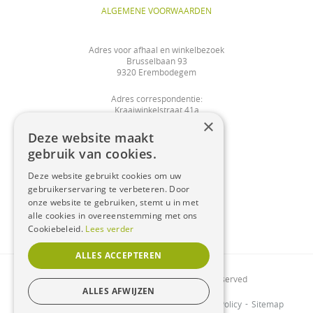
ALGEMENE VOORWAARDEN
Adres voor afhaal en winkelbezoek
Brusselbaan 93
9320 Erembodegem
Adres correspondentie:
Kraaiwinkelstraat 41a
×
9320 Nieuwerkerken
Deze website maakt
shop@bloemendemaret.be
gebruik van cookies.
Deze website gebruikt cookies om uw
Tel:
0475/225799
gebruikerservaring te verbeteren. Door
onze website te gebruiken, stemt u in met
BTWNR: BE0761793755
alle cookies in overeenstemming met ons
REKNR: BE36 0018 9934 5781
Cookiebeleid.
Lees verder
ALLES ACCEPTEREN
© 2021 Bloemen Demaret. All Rights Reserved
ALLES AFWIJZEN
Algemene voorwaarden
Cookie Policy
Privacy Policy
Sitemap