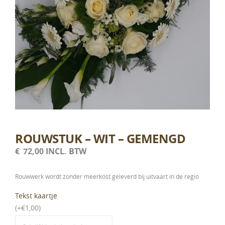
ROUWSTUK – WIT – GEMENGD
€
72,00
INCL. BTW
Rouwwerk wordt zonder meerkost geleverd bij uitvaart in de regio
Tekst kaartje
(
+
€
1,00
)