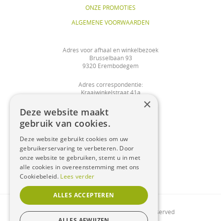
ONZE PROMOTIES
ALGEMENE VOORWAARDEN
Adres voor afhaal en winkelbezoek
Brusselbaan 93
9320 Erembodegem
Adres correspondentie:
Kraaiwinkelstraat 41a
×
9320 Nieuwerkerken
Deze website maakt
shop@bloemendemaret.be
gebruik van cookies.
Deze website gebruikt cookies om uw
Tel:
0475/225799
gebruikerservaring te verbeteren. Door
onze website te gebruiken, stemt u in met
BTWNR: BE0761793755
alle cookies in overeenstemming met ons
REKNR: BE36 0018 9934 5781
Cookiebeleid.
Lees verder
ALLES ACCEPTEREN
© 2021 Bloemen Demaret. All Rights Reserved
ALLES AFWIJZEN